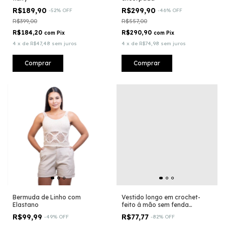
R$189,90
R$299,90
-
52
%
OFF
-
46
%
OFF
R$399,00
R$557,00
R$184,20
R$290,90
com
Pix
com
Pix
4
x
de
R$47,48
sem juros
4
x
de
R$74,98
sem juros
Comprar
Comprar
Bermuda de Linho com
Vestido longo em crochet-
Elastano
feito á mão sem fenda
BRANCO
R$99,99
R$77,77
-
49
%
OFF
-
82
%
OFF