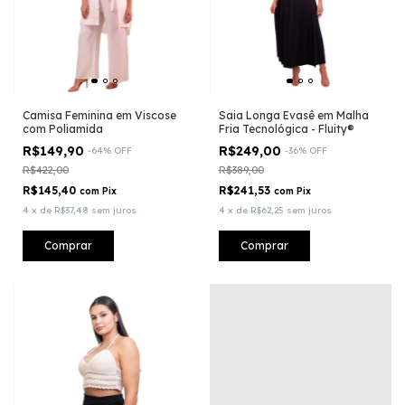
Camisa Feminina em Viscose
Saia Longa Evasê em Malha
com Poliamida
Fria Tecnológica - Fluity®
R$149,90
R$249,00
-
64
%
OFF
-
36
%
OFF
R$422,00
R$389,00
R$145,40
R$241,53
com
Pix
com
Pix
4
x
de
R$37,48
sem juros
4
x
de
R$62,25
sem juros
Comprar
Comprar