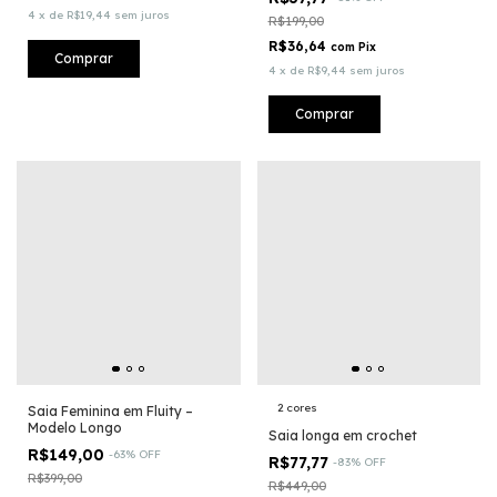
4
x
de
R$19,44
sem juros
R$199,00
R$36,64
com
Pix
Comprar
4
x
de
R$9,44
sem juros
Comprar
2 cores
Saia Feminina em Fluity –
Modelo Longo
Saia longa em crochet
R$149,00
-
63
%
OFF
R$77,77
-
83
%
OFF
R$399,00
R$449,00