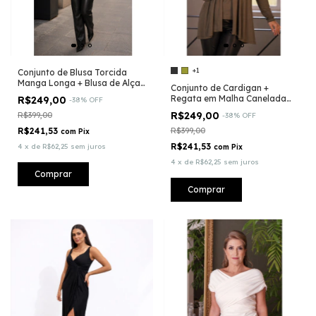
+1
Conjunto de Blusa Torcida
Manga Longa + Blusa de Alça
Conjunto de Cardigan +
com detalhes em Renda
Regata em Malha Canelada
R$249,00
-
38
%
OFF
Fininha
R$249,00
R$399,00
-
38
%
OFF
R$241,53
R$399,00
com
Pix
R$241,53
4
x
de
R$62,25
sem juros
com
Pix
4
x
de
R$62,25
sem juros
Comprar
Comprar