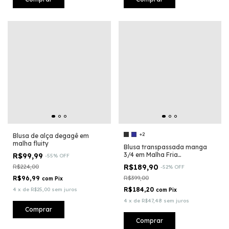
+2
Blusa de alça degagê em
malha fluity
Blusa transpassada manga
3/4 em Malha Fria
R$99,99
-
55
%
OFF
Tecnológica - Fluity®
R$189,90
R$224,00
-
52
%
OFF
R$96,99
R$399,00
com
Pix
R$184,20
4
x
de
R$25,00
sem juros
com
Pix
4
x
de
R$47,48
sem juros
Comprar
Comprar