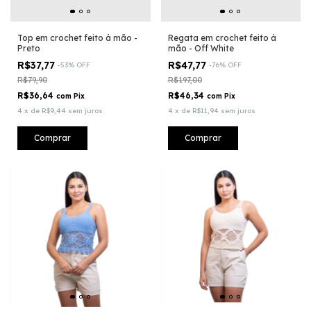
Top em crochet feito á mão -
Regata em crochet feito á
Preto
mão - Off White
R$37,77
R$47,77
-
53
%
OFF
-
76
%
OFF
R$79,90
R$197,00
R$36,64
R$46,34
com
Pix
com
Pix
4
x
de
R$9,44
sem juros
4
x
de
R$11,94
sem juros
Comprar
Comprar