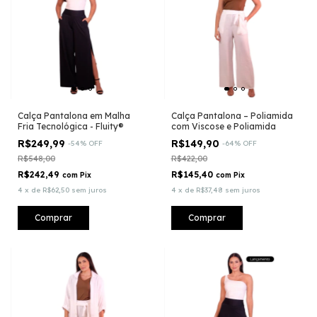
Calça Pantalona em Malha
Calça Pantalona – Poliamida
Fria Tecnológica - Fluity®
com Viscose e Poliamida
R$249,99
R$149,90
-
54
%
OFF
-
64
%
OFF
R$548,00
R$422,00
R$242,49
R$145,40
com
Pix
com
Pix
4
x
de
R$62,50
sem juros
4
x
de
R$37,48
sem juros
Comprar
Comprar