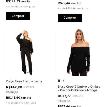
R$144,53
com
Pix
R$75,44
com
Pix
4
x
de
R$37,25
sem juros
4
x
de
R$19,44
sem juros
Comprar
Comprar
+1
Calça Flare Preta – Lycra
Blusa Crochê Ombro a Ombro
R$149,90
-
74
%
OFF
– Decote Dobrado e Manga
R$587,00
Longa com Dedinho
R$77,77
-
80
%
OFF
R$145,40
com
Pix
R$388,00
4
x
de
R$37,48
sem juros
R$75,44
com
Pix