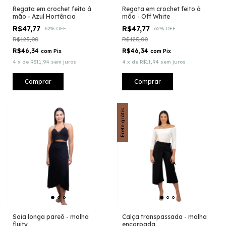
Regata em crochet feito á
Regata em crochet feito á
mão - Azul Hortência
mão - Off White
R$47,77
R$47,77
-
62
%
OFF
-
62
%
OFF
R$125,00
R$125,00
R$46,34
R$46,34
com
Pix
com
Pix
4
x
de
R$11,94
sem juros
4
x
de
R$11,94
sem juros
Comprar
Comprar
Frete grátis
Saia longa pareô - malha
Calça transpassada - malha
fluity
encorpada