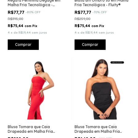
Regata Feminina Degagê em
Blusa um Ombro só em Malha
Malha Fria Tecnológica -
Fria Tecnológica - Fluity®
Fluity®
R$77,77
R$77,77
-
80
%
OFF
-
70
%
OFF
R$395,00
R$259,00
R$75,44
R$75,44
com
Pix
com
Pix
4
x
de
R$19,44
sem juros
4
x
de
R$19,44
sem juros
Comprar
Comprar
Blusa Tomara que Caia
Blusa Tomara que Caia
Drapeada em Malha Fria
Drapeada em Malha Fria
Tecnológica - Fluity -
Tecnológica - Fluity®