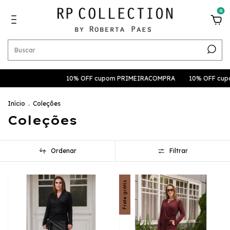
0
10% OFF cupom PRIMEIRACOMPRA
10% OFF cupom PRIM
Início
.
Coleções
Coleções
Ordenar
Filtrar
Frete grátis