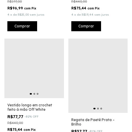
R$197,00
R$440,00
R$96,99
R$75,44
com
Pix
com
Pix
4
x
de
R$25,00
sem juros
4
x
de
R$19,44
sem juros
Comprar
Comprar
Vestido longo em crochet
feito á mão Off White
R$77,77
-
82
%
OFF
Regata de Paetê Prata –
R$440,00
Brilho
R$75,44
com
Pix
R$37,77
-
81
%
OFF