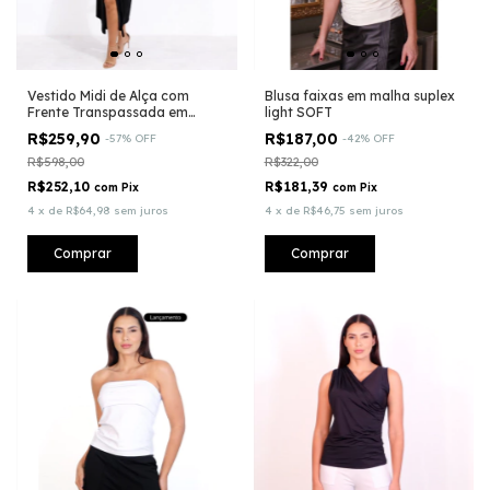
Vestido Midi de Alça com
Blusa faixas em malha suplex
Frente Transpassada em
light SOFT
Malha Fluity Shinny
R$259,90
R$187,00
-
57
%
OFF
-
42
%
OFF
R$598,00
R$322,00
R$252,10
R$181,39
com
Pix
com
Pix
4
x
de
R$64,98
sem juros
4
x
de
R$46,75
sem juros
Comprar
Comprar