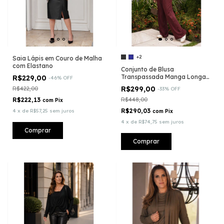
+2
Saia Lápis em Couro de Malha
com Elastano
Conjunto de Blusa
Transpassada Manga Longa
R$229,00
-
46
%
OFF
com Calça Pantalona em
R$299,00
R$422,00
-
33
%
OFF
Moletinho
R$222,13
R$448,00
com
Pix
R$290,03
4
x
de
R$57,25
sem juros
com
Pix
4
x
de
R$74,75
sem juros
Comprar
Comprar