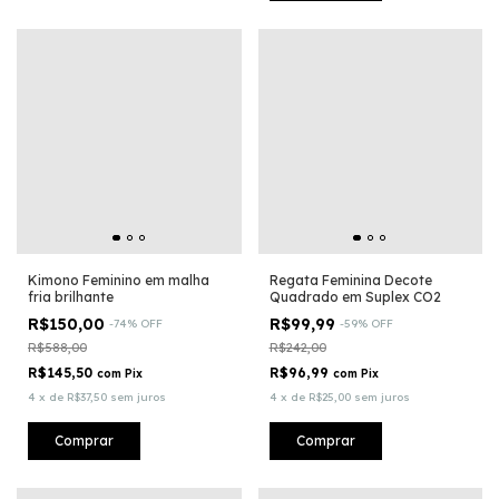
Kimono Feminino em malha
Regata Feminina Decote
fria brilhante
Quadrado em Suplex CO2
R$150,00
R$99,99
-
74
%
OFF
-
59
%
OFF
R$588,00
R$242,00
R$145,50
R$96,99
com
Pix
com
Pix
4
x
de
R$37,50
sem juros
4
x
de
R$25,00
sem juros
Comprar
Comprar