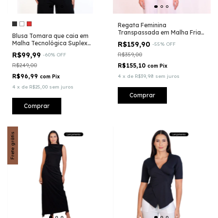
Regata Feminina
Transpassada em Malha Fria
Blusa Tomara que caia em
Tecnológica - Fluity®
Malha Tecnológica Suplex
R$159,90
-
55
%
OFF
Light - (CO2)®
R$99,99
R$359,00
-
60
%
OFF
R$249,00
R$155,10
com
Pix
R$96,99
4
x
de
R$39,98
sem juros
com
Pix
4
x
de
R$25,00
sem juros
Comprar
Comprar
Frete grátis