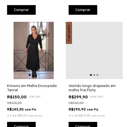
Comprar
Comprar
Frete grátis
Kimono em Malha Encorpada
Vestido longo drapeado em
Tencel
malha fria Fluity
R$150,00
R$299,90
-
71
%
OFF
-
48
%
OFF
R$526,00
R$580,00
R$145,50
R$290,90
com
Pix
com
Pix
4
x
de
R$37,50
sem juros
4
x
de
R$74,98
sem juros
Comprar
Comprar