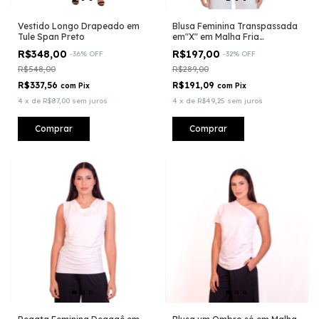
Vestido Longo Drapeado em
Blusa Feminina Transpassada
Tule Span Preto
em"X" em Malha Fria
Tecnológica - Fluity® toda
R$348,00
R$197,00
-
36
%
OFF
-
32
%
OFF
dupla na frente
R$548,00
R$289,00
R$337,56
R$191,09
com
Pix
com
Pix
4
x
de
R$87,00
sem juros
4
x
de
R$49,25
sem juros
Comprar
Comprar