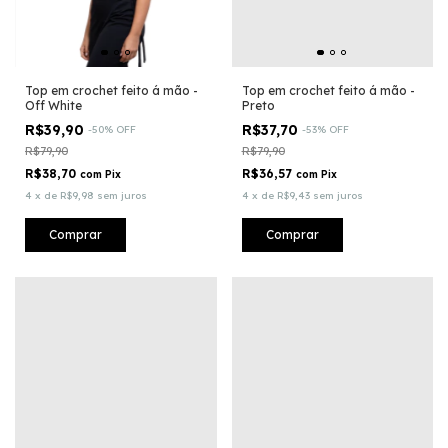
Top em crochet feito á mão -
Top em crochet feito á mão -
Off White
Preto
R$39,90
R$37,70
-
50
%
OFF
-
53
%
OFF
R$79,90
R$79,90
R$38,70
R$36,57
com
Pix
com
Pix
4
x
de
R$9,98
sem juros
4
x
de
R$9,43
sem juros
Comprar
Comprar