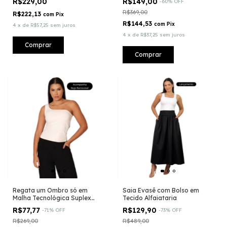
R$229,00
R$149,00
-
60
%
OFF
Vermelho - BLACK FRIDAY
R$369,00
R$222,13
com
Pix
R$144,53
com
Pix
4
x
de
R$57,25
sem juros
4
x
de
R$37,25
sem juros
Comprar
Comprar
Regata um Ombro só em
Saia Evasê com Bolso em
Malha Tecnológica Suplex
Tecido Alfaiataria
Light - (CO2)® - Acompanha
R$77,77
R$129,90
-
71
%
OFF
-
73
%
OFF
bojo removível
R$269,00
R$489,00