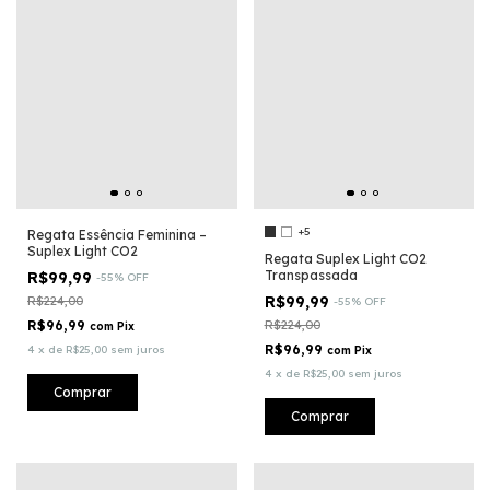
+5
Regata Essência Feminina –
Suplex Light CO2
Regata Suplex Light CO2
Transpassada
R$99,99
-
55
%
OFF
R$99,99
R$224,00
-
55
%
OFF
R$96,99
R$224,00
com
Pix
R$96,99
4
x
de
R$25,00
sem juros
com
Pix
4
x
de
R$25,00
sem juros
Comprar
Comprar