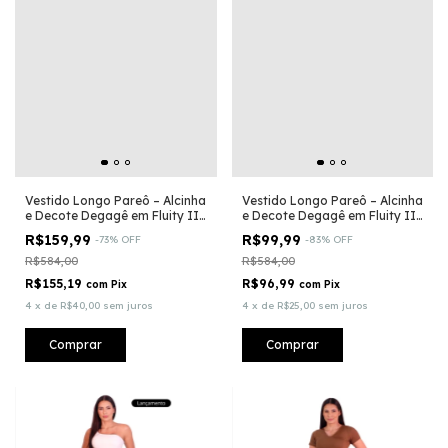
Vestido Longo Pareô – Alcinha
Vestido Longo Pareô – Alcinha
e Decote Degagê em Fluity II
e Decote Degagê em Fluity II
Verde Tiffany
Off White
R$159,99
R$99,99
-
73
%
OFF
-
83
%
OFF
R$584,00
R$584,00
R$155,19
R$96,99
com
Pix
com
Pix
4
x
de
R$40,00
sem juros
4
x
de
R$25,00
sem juros
Comprar
Comprar