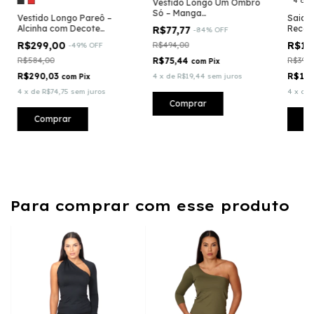
4 cor
Vestido Longo Um Ombro
Só – Manga
Vestido Longo Pareô –
Saia 
Transpassada
Alcinha com Decote
Recort
R$77,77
-
84
%
OFF
Degagê em Fluity
Trans
R$299,00
R$12
R$494,00
-
49
%
OFF
R$584,00
R$75,44
R$395,
com
Pix
R$290,03
R$125
4
x
de
R$19,44
sem juros
com
Pix
4
x
de
R$74,75
sem juros
4
x
de
Comprar
Comprar
C
Para comprar com esse produto