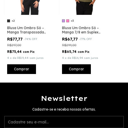
+2
+3
Blusa Um Ombro Só –
Blusa Um Ombro Só –
Manga Transpassada
Manga 7/8 em Suplex
com Estilo Assimétrico
Light
R$77,77
R$67,77
-
74
%
OFF
-
77
%
OFF
R$297,00
R$299,00
R$75,44
R$65,74
com
Pix
com
Pix
4
x
de
R$19,44
sem juros
4
x
de
R$16,94
sem juros
Comprar
Comprar
Newsletter
Cadastre-se e receba nossas ofertas.