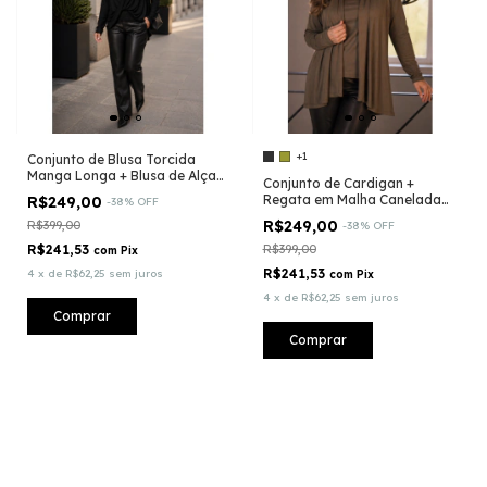
+1
Conjunto de Blusa Torcida
Manga Longa + Blusa de Alça
Conjunto de Cardigan +
com detalhes em Renda
Regata em Malha Canelada
R$249,00
-
38
%
OFF
Fininha
R$249,00
R$399,00
-
38
%
OFF
R$241,53
R$399,00
com
Pix
R$241,53
4
x
de
R$62,25
sem juros
com
Pix
4
x
de
R$62,25
sem juros
Comprar
Comprar