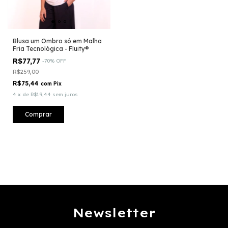
Blusa um Ombro só em Malha
Fria Tecnológica - Fluity®
R$77,77
-
70
%
OFF
R$259,00
R$75,44
com
Pix
4
x
de
R$19,44
sem juros
Comprar
Newsletter