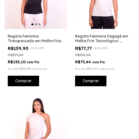
Regata Feminina
Regata Feminina Degagê em
Transpassada em Malha Fria
Malha Fria Tecnológica -
Tecnológica - Fluity®
Fluity®
R$159,90
R$77,77
-
55
%
OFF
-
80
%
OFF
R$359,00
R$395,00
R$155,10
R$75,44
com
Pix
com
Pix
4
x
de
R$39,98
sem juros
4
x
de
R$19,44
sem juros
Comprar
Comprar