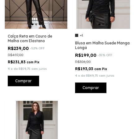
+1
Calça Reta em Couro de
Malha com Elastano
Blusa em Malha Suede Manga
Longa
R$239,00
-
52
%
OFF
R$199,00
R$497,00
-
35
%
OFF
R$231,83
R$306,00
com
Pix
R$193,03
4
x
de
R$59,75
sem juros
com
Pix
4
x
de
R$49,75
sem juros
Comprar
Comprar