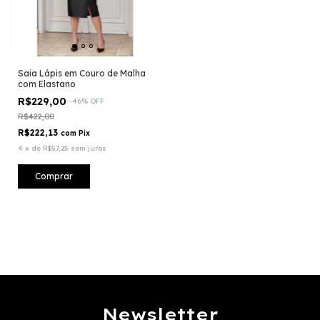
Saia Lápis em Couro de Malha
com Elastano
R$229,00
-
46
%
OFF
R$422,00
R$222,13
com
Pix
4
x
de
R$57,25
sem juros
Comprar
Newsletter