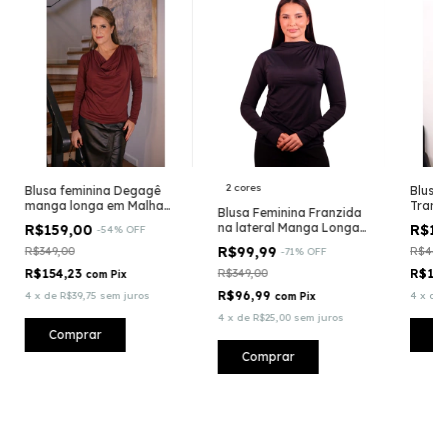
2 cores
Blusa feminina Degagê
Blusa 
manga longa em Malha
Trans
Blusa Feminina Franzida
Tecnológica Suplex Light -
Manga
na lateral Manga Longa
R$159,00
R$14
-
54
%
OFF
(CO2)®
em Fluity
R$99,99
R$349,00
R$449
-
71
%
OFF
R$154,23
R$349,00
R$14
com
Pix
R$96,99
4
x
de
R$39,75
sem juros
4
x
de
com
Pix
4
x
de
R$25,00
sem juros
Comprar
C
Comprar