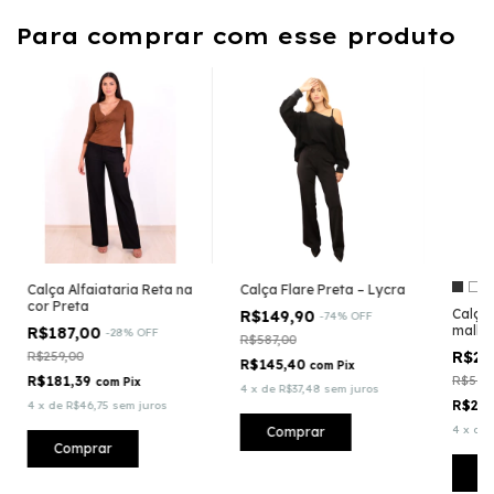
Para comprar com esse produto
Calça Alfaiataria Reta na
Calça Flare Preta – Lycra
cor Preta
Calça
R$149,90
-
74
%
OFF
malha
R$187,00
-
28
%
OFF
R$587,00
R$24
R$259,00
R$145,40
com
Pix
R$181,39
R$557
com
Pix
4
x
de
R$37,48
sem juros
R$24
4
x
de
R$46,75
sem juros
4
x
de
Comprar
Comprar
C