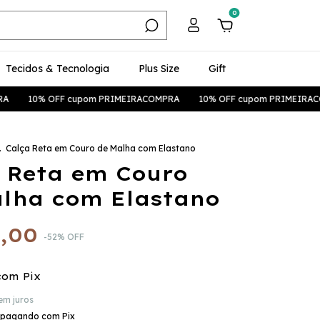
0
Tecidos & Tecnologia
Plus Size
Gift
cupom PRIMEIRACOMPRA
10% OFF cupom PRIMEIRACOMPRA
10% 
.
Calça Reta em Couro de Malha com Elastano
 Reta em Couro
lha com Elastano
,00
-
52
%
OFF
com
Pix
em juros
pagando com Pix