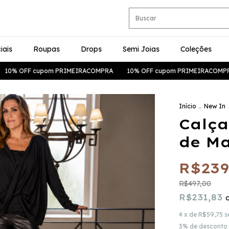
iais
Roupas
Drops
Semi Joias
Coleções
m PRIMEIRACOMPRA
10% OFF cupom PRIMEIRACOMPRA
10% OFF 
Início
.
New In
Calça
de Ma
R$239
R$497,00
R$231,83
4
x de
R$59,75
s
3% de desconto