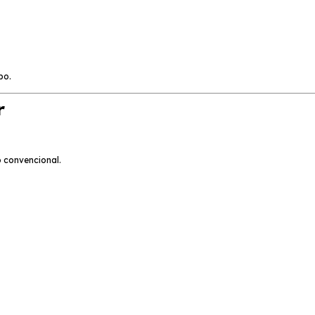
po.
r
o convencional.