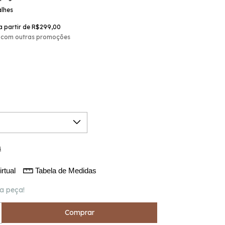
alhes
a partir de
R$299,00
 com outras promoções
s
rtual
Tabela de Medidas
a peça!