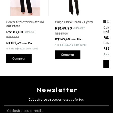
Calça Alfaiataria Reta na
Calça Flare Preta – Lycra
cor Preta
Calça
R$149,90
-
74
%
OFF
malha
R$187,00
-
28
%
OFF
R$587,00
R$24
R$259,00
R$145,40
com
Pix
R$181,39
R$557
com
Pix
4
x
de
R$37,48
sem juros
R$24
4
x
de
R$46,75
sem juros
4
x
de
Comprar
Comprar
C
Newsletter
Cadastre-se e receba nossas ofertas.