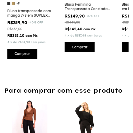
+5
Blusa Feminina
Blusa
Transpassada Canelada
em Mal
Blusa transpassada com
Manga Longa
SOFT
manga 7/8 em SUPLEX
R$149,90
R$15
-
67
%
OFF
LIGHT CO2 CONTROL
R$259,90
R$449,00
R$299,
-
40
%
OFF
R$432,00
R$145,40
R$155
com
Pix
R$252,10
4
x
de
R$37,48
sem juros
4
x
de
com
Pix
4
x
de
R$64,98
sem juros
Comprar
C
Comprar
Para comprar com esse produto