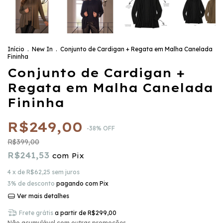
Início
.
New In
.
Conjunto de Cardigan + Regata em Malha Canelada
Fininha
Conjunto de Cardigan +
Regata em Malha Canelada
Fininha
R$249,00
-
38
%
OFF
R$399,00
R$241,53
com
Pix
4
x de
R$62,25
sem juros
3% de desconto
pagando com Pix
Ver mais detalhes
Frete grátis
a partir de
R$299,00
Não acumulável com outras promoções