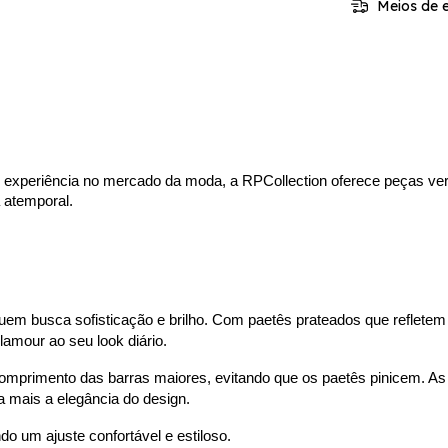
Meios de e
xperiência no mercado da moda, a RPCollection oferece peças versa
 atemporal.
quem busca sofisticação e brilho. Com paetês prateados que refletem 
lamour ao seu look diário.
comprimento das barras maiores, evitando que os paetês pinicem. A
 mais a elegância do design.
do um ajuste confortável e estiloso.