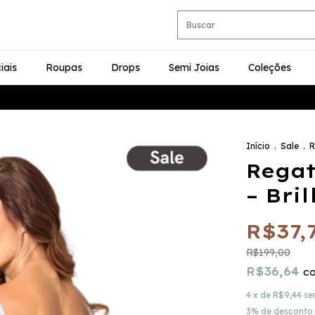
iais
Roupas
Drops
Semi Joias
Coleções
10%
Início
.
Sale
.
R
Regat
– Bri
R$37,
R$199,00
R$36,64
c
4
x de
R$9,44
se
3% de desconto