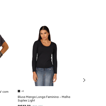
+1
 V com
Vestido Longo
Transpassada
Blusa Manga Longa Feminina – Malha
Suplex Light
R$77,77
-
84
%
R$494,00