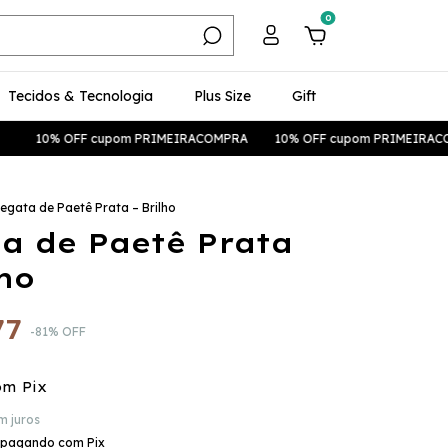
0
Tecidos & Tecnologia
Plus Size
Gift
 OFF cupom PRIMEIRACOMPRA
10% OFF cupom PRIMEIRACOMPRA
egata de Paetê Prata – Brilho
a de Paetê Prata
lho
77
-
81
%
OFF
om
Pix
m juros
pagando com Pix