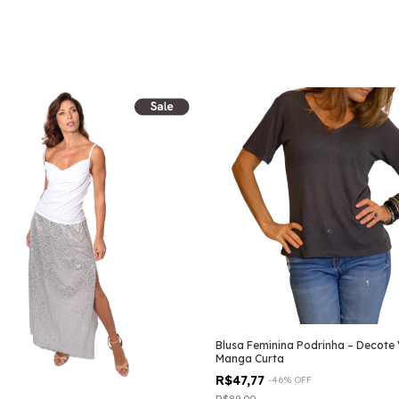
Blusa Feminina Podrinha – Decote
Manga Curta
R$47,77
-
46
%
OFF
R$89,00